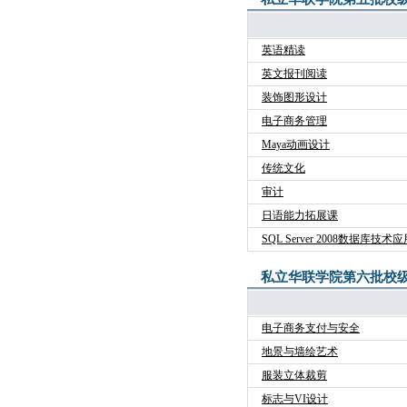
英语精读
英文报刊阅读
装饰图形设计
电子商务管理
Maya动画设计
传统文化
审计
日语能力拓展课
SQL Server 2008数据库技术
私立华联学院第六批校
电子商务支付与安全
地景与墙绘艺术
服装立体裁剪
标志与VI设计