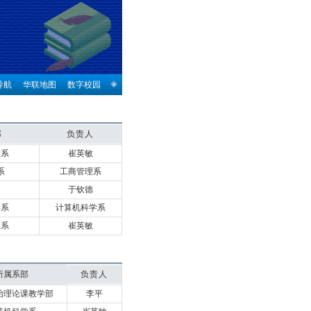
导航
华联地图
数字校园
部
负责人
学系
崔英敏
系
工商管理系
于钦德
学系
计算机科学系
学系
崔英敏
所属系部
负责人
治理论课教学部
李平