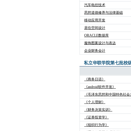
汽车电控技术
思想道德修养与法律基础
移动应用开发
居住空间设计
ORACLE数据库
服饰图案设计与表达
企业财务会计
私立华联学院第七批校
《商务日语》
《android软件开发》
《毛泽东思想和中国特色社会
《个人理财》
《财务决策实训》
《证券投资学》
《组织行为学》