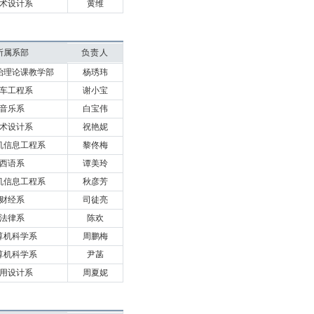
术设计系
黄维
所属系部
负责人
治理论课教学部
杨琇玮
车工程系
谢小宝
音乐系
白宝伟
术设计系
祝艳妮
机信息工程系
黎佟梅
西语系
谭美玲
机信息工程系
秋彦芳
财经系
司徒亮
法律系
陈欢
算机科学系
周鹏梅
算机科学系
尹菡
用设计系
周夏妮