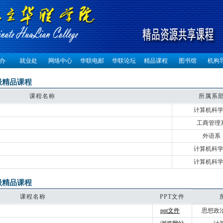
办
就业处
网络中心
华联电邮
华联论坛
精品课程
图书馆
机构
级精品课程
课程名称
所属系
计算机科
工商管理
外语系
计算机科
计算机科
级精品课程
课程名称
PPT文件
ppt文件
思想政