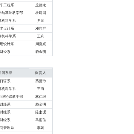
车工程系
丘德龙
治与基础教学部
杜建国
算机科学系
尹菡
术设计系
邓向群
算机科学系
王利
用设计系
周夏妮
财经系
赖金明
所属系部
负责人
日语系
蔡曼玲
算机科学系
王海
治理论课教学部
林仁琅
财经系
赖金明
财经系
陈疌瑗
财经系
马雨佳
商管理系
李婉