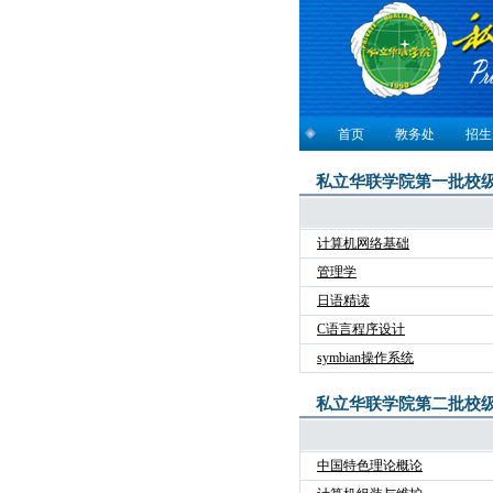
首页
教务处
招生
私立华联学院第一批校
计算机网络基础
管理学
日语精读
C语言程序设计
symbian操作系统
私立华联学院第二批校
中国特色理论概论