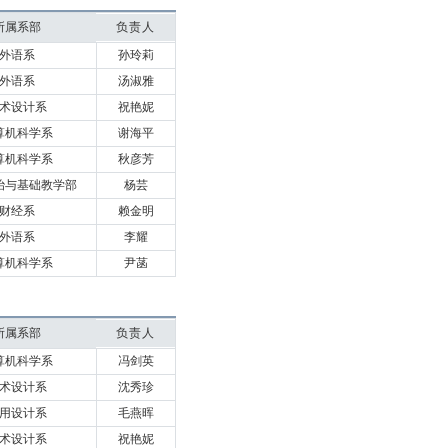
所属系部
负责人
外语系
孙玲莉
外语系
汤淑雅
术设计系
祝艳妮
算机科学系
谢海平
算机科学系
秋彦芳
治与基础教学部
杨芸
财经系
赖金明
外语系
李耀
算机科学系
尹菡
所属系部
负责人
算机科学系
冯剑英
术设计系
沈秀珍
用设计系
毛燕晖
术设计系
祝艳妮