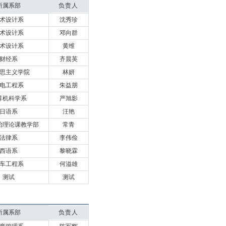
所属系部
负责人
术设计系
沈秀珍
术设计系
邓向群
术设计系
黄维
财经系
齐晨英
思主义学院
林妍
电工程系
朱益朋
算机科学系
严旭影
日语系
汪艳
治理论课教学部
常青
法律系
李伟俭
西语系
黎晓霖
车工程系
何溢雄
测试
测试
所属系部
负责人