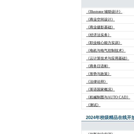
《Illustrator 辅助设计》
《商业空间设计》
《商业摄影基础》
《经济法实务》
《职业核心能力实训》
《电机与电气控制技术》
《云计算技术与应用基础》
《商务日语Ⅲ》
《形势与政策》
《法律论辩》
《英语国家概况》
《机械制图与AUTO CAD》
《测试》
2024年校级精品在线开